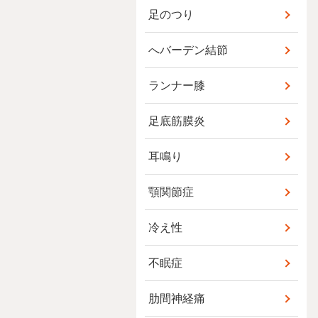
足のつり
へバーデン結節
ランナー膝
足底筋膜炎
耳鳴り
顎関節症
冷え性
不眠症
肋間神経痛