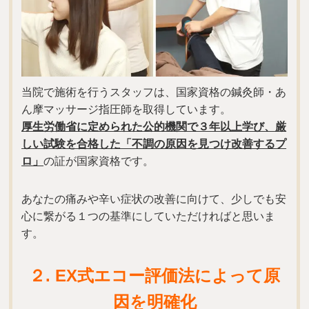
当院で施術を行うスタッフは、国家資格の鍼灸師・あ
ん摩マッサージ指圧師を取得しています。
厚生労働省に定められた公的機関で３年以上学び、厳
しい試験を合格した「不調の原因を見つけ改善するプ
ロ」
の証が国家資格です。
あなたの痛みや辛い症状の改善に向けて、少しでも安
心に繋がる１つの基準にしていただければと思いま
す。
２. EX式エコー評価法によって原
因を明確化