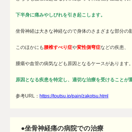
下半身に痛みやしびれを引き起こします。
坐骨神経は大きな神経なので身体のさまざまな部分の
このほかにも
腰椎すべり症
や
変性側弯症
などの疾患、
腫瘍や血管の病気なども原因となるケースがあります
原
因となる疾患を特定し、適切な治療を受けることが
参考URL：
https://toutsu.jp/pain/zakotsu.html
●坐骨神経痛の病院での治療