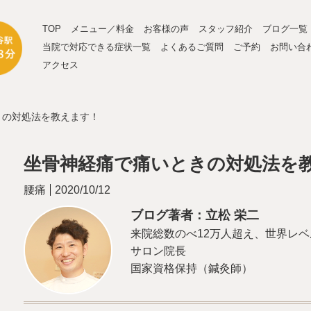
TOP
メニュー／料金
お客様の声
スタッフ紹介
ブログ一覧
当院で対応できる症状一覧
よくあるご質問
ご予約
お問い合
アクセス
きの対処法を教えます！
坐骨神経痛で痛いときの対処法を
腰痛
2020/10/12
ブログ著者：立松 栄二
来院総数のべ12万人超え、世界レ
サロン院長
国家資格保持（鍼灸師）