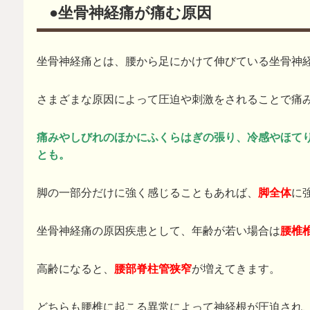
●坐骨神経痛が痛む原因
坐骨神経痛とは、腰から足にかけて伸びている坐骨神
さまざまな原因によって圧迫や刺激をされることで痛
痛みやしびれのほかにふくらはぎの張り、冷感やほて
とも。
脚の一部分だけに強く感じることもあれば、
脚全体
に
坐骨神経痛の原因疾患として、年齢が若い場合は
腰椎
高齢になると、
腰部脊柱管狭窄
が増えてきます。
どちらも腰椎に起こる異常によって神経根が圧迫され