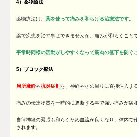
4）薬物療法
薬物療法は、
薬を使って痛みを和らげる治療法です。
薬で疾患を治す事はできませんが、痛みが和らぐこと
平常時同様の活動がしやすくなって筋肉の低下を防ぐ
5）ブロック療法
局所麻酔
や
抗炎症剤
を、神経やその周りに直接注入す
痛みの伝達物質を一時的に遮断する事で強い痛みが緩
自律神経の緊張も和らぐため血流が良くなり、体内で
されます。