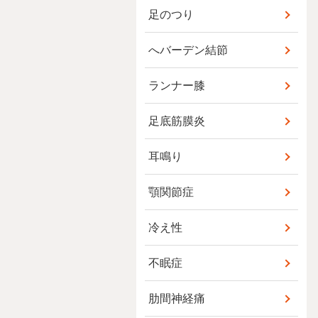
足のつり
へバーデン結節
ランナー膝
足底筋膜炎
耳鳴り
顎関節症
冷え性
不眠症
肋間神経痛