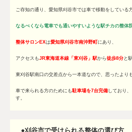
ご存知の通り、愛知県刈谷市では車で移動をしている
なるべくなら電車でも通いやすいような駅チカの整体
整体サロンEX
は
愛知県刈谷市南沖野町
にあり、
アクセスも
JR東海道本線「東刈谷」駅
から
徒歩8分
と
東刈谷駅南口の交差点から一本道なので、思ったより
車で来られる方のためにも
駐車場を7台完備
しており、
す。
●刈谷市で受けられる整体の選び方