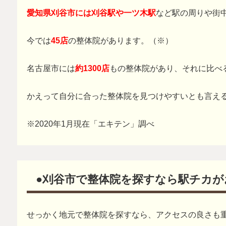
愛知県刈谷市には刈谷駅や一ツ木駅
など駅の周りや街
今では
45店
の整体院があります。（※）
名古屋市には
約1300店
もの整体院があり、それに比べ
かえって自分に合った整体院を見つけやすいとも言え
※2020年1月現在「エキテン」調べ
●刈谷市で整体院を探すなら駅チカが
せっかく地元で整体院を探すなら、アクセスの良さも