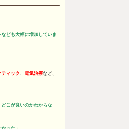
ンなども大幅に増加していま
クティック
、
電気治療
など、
、どこが良いのかわからな
なかった」