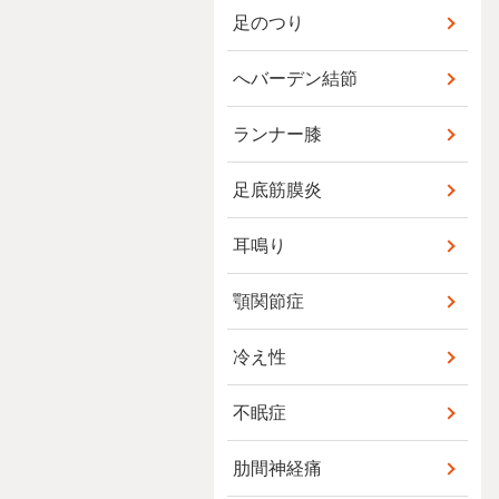
足のつり
へバーデン結節
ランナー膝
足底筋膜炎
耳鳴り
顎関節症
冷え性
不眠症
肋間神経痛