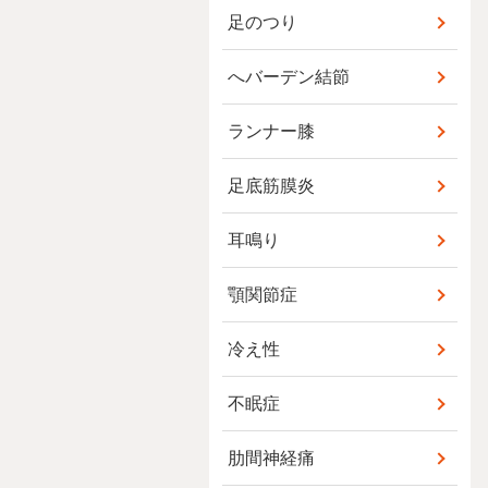
足のつり
へバーデン結節
ランナー膝
足底筋膜炎
耳鳴り
顎関節症
冷え性
不眠症
肋間神経痛