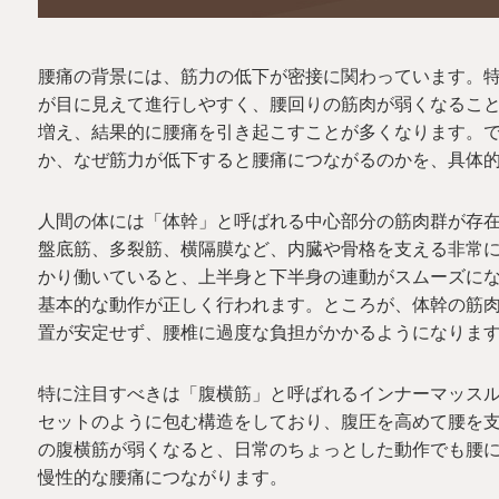
腰痛の背景には、筋力の低下が密接に関わっています。
が目に見えて進行しやすく、腰回りの筋肉が弱くなるこ
増え、結果的に腰痛を引き起こすことが多くなります。
か、なぜ筋力が低下すると腰痛につながるのかを、具体
人間の体には「体幹」と呼ばれる中心部分の筋肉群が存
盤底筋、多裂筋、横隔膜など、内臓や骨格を支える非常
かり働いていると、上半身と下半身の連動がスムーズに
基本的な動作が正しく行われます。ところが、体幹の筋
置が安定せず、腰椎に過度な負担がかかるようになりま
特に注目すべきは「腹横筋」と呼ばれるインナーマッス
セットのように包む構造をしており、腹圧を高めて腰を
の腹横筋が弱くなると、日常のちょっとした動作でも腰
慢性的な腰痛につながります。