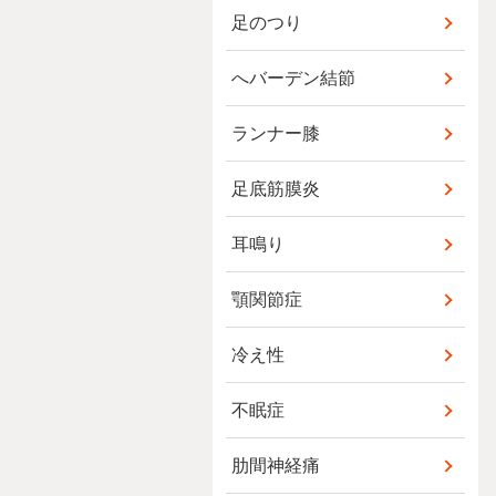
足のつり
へバーデン結節
ランナー膝
足底筋膜炎
耳鳴り
顎関節症
冷え性
不眠症
肋間神経痛