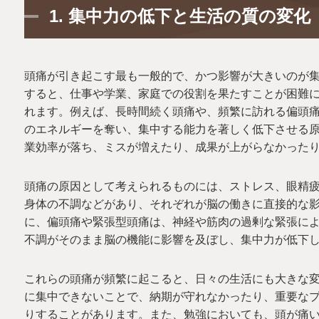
1.
集中力の低下と生活の質の変化
頭痛が引き起こす最も一般的で、かつ影響が大きいのが
すると、仕事や学業、家庭での役割を果たすことが困難
れます。例えば、長時間続く頭痛や、頻繁に訪れる偏頭
のエネルギーを奪い、集中する能力を著しく低下させる
業効率が落ち、ミスが増えたり、成果が上がらなかった
頭痛の原因として考えられるものには、ストレス、眼精
身体の不調などがあり、それぞれが脳の働きに直接的な
に、偏頭痛や緊張型頭痛は、神経や筋肉の過剰な緊張に
不調がそのまま脳の機能に影響を及ぼし、集中力が低下
これらの頭痛が頻繁に起こると、日々の生活にも大きな
に集中できないことで、納期が守れなかったり、重要な
りすることがあります。また、勉強においても、頭が痛