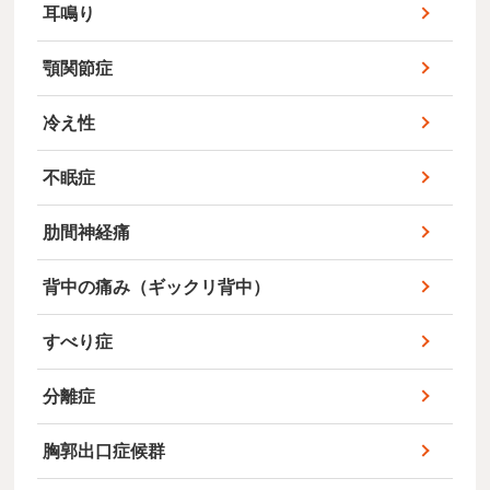
耳鳴り
顎関節症
冷え性
不眠症
肋間神経痛
背中の痛み（ギックリ背中）
すべり症
分離症
胸郭出口症候群