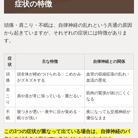
症状の特徴
頭痛・肩こり・不眠は、自律神経の乱れという共通の原因
から起きていますが、それぞれの症状には特徴がありま
す。
症
主な特徴
自律神経との関係
状
頭
頭全体が締めつけられる・こめかみ
血管の収縮拡張の乱れ・
痛
がズキズキする
血流の悪化
肩
筋肉の緊張が抜けにくく
こ
肩や首が常に張っている・重だるい
なる
り
不
寝つきが悪い・夜中に目が覚める・
夜になっても交感神経が
眠
眠りが浅い
優位なまま
この3つの症状が重なって出ている場合は、自律神経のバ