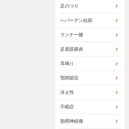
足のつり
へバーデン結節
ランナー膝
足底筋膜炎
耳鳴り
顎関節症
冷え性
不眠症
肋間神経痛