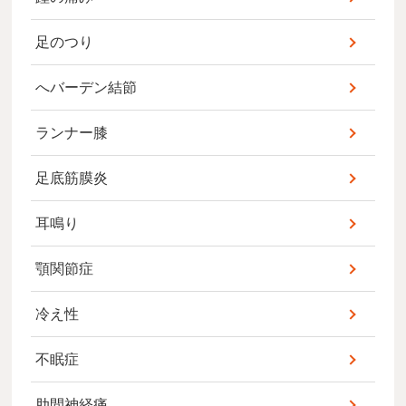
足のつり
へバーデン結節
ランナー膝
足底筋膜炎
耳鳴り
顎関節症
冷え性
不眠症
肋間神経痛